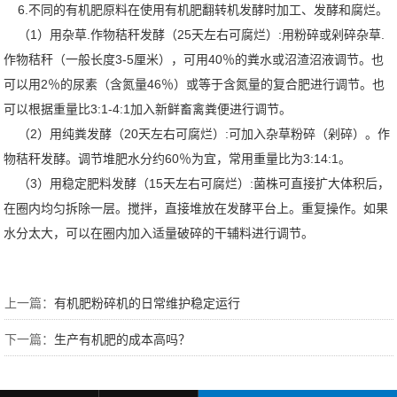
6.不同的有机肥原料在使用有机肥翻转机发酵时加工、发酵和腐烂。
（1）用杂草.作物秸秆发酵（25天左右可腐烂）:用粉碎或剁碎杂草.
作物秸秆（一般长度3-5厘米），可用40％的粪水或沼渣沼液调节。也
可以用2％的尿素（含氮量46％）或等于含氮量的复合肥进行调节。也
可以根据重量比3:1-4:1加入新鲜畜禽粪便进行调节。
（2）用纯粪发酵（20天左右可腐烂）:可加入杂草粉碎（剁碎）。作
物秸秆发酵。调节堆肥水分约60％为宜，常用重量比为3:14:1。
（3）用稳定肥料发酵（15天左右可腐烂）:菌株可直接扩大体积后，
在圈内均匀拆除一层。搅拌，直接堆放在发酵平台上。重复操作。如果
水分太大，可以在圈内加入适量破碎的干辅料进行调节。
上一篇：
有机肥粉碎机的日常维护稳定运行
下一篇：
生产有机肥的成本高吗？