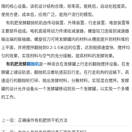
理的核心设备。该机设计结构合理，效率高，能耗低，自动化程度高，
使用方便，成本低，应用广泛，是用户流行的模型。
有机肥发酵翻抛机
机由传动装置、升降装置、行走装置、堆放装置等
主要部件组成。电机直接将动力传递给减速器，螺旋铰刀连接到减速器
输出端的联轴器。螺旋铰刀可将发酵罐内的材料从槽底提升到材料堆的
上平面，并将搅拌翻抛到0.2-1.5米远的位置，达到抛掷速度快、搅拌均
匀的效果，实现材料与空气的充分接触，提高材料的发酵效果。
有机肥发酵
翻抛机
是一种适合在发酵罐上行走的翻抛搅拌设备。在发
酵罐上铺设轨道，翻抛机沿着轨道前后行走。在行走机构的运输下，高
速运行的翻抛轮打碎、抛出发酵材料，分散材料，实现混合搅拌。发酵
罐的设计允许设备从一个发酵罐移动到另一个发酵罐，以实现一个多槽
的工作。
上一篇：
正确操作有机肥烘干机方法