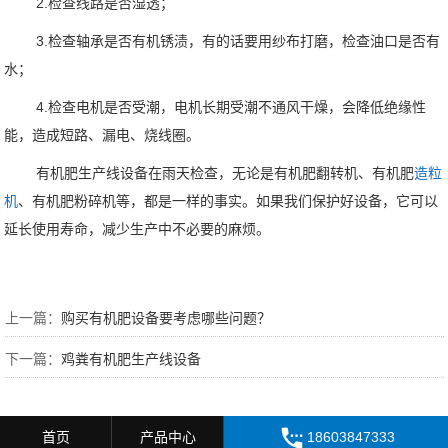
2.检查线路是否湿透；
3.检查轴承是否有机锈渍，有的话要用纱布打磨，检查油口是否有
水；
4.检查电机是否受潮，电机长期受潮不通风干燥，会降低绝缘性
能，造成短路、漏电、烧线圈。
有机肥生产线设备在雨天检查，无论是有机肥翻转机、有机肥
造粒
机
、有机肥粉碎机等，都是一样的事实。如果我们保护好设备，它可以
延长使用寿命，减少生产中不必要的麻烦。
上一篇：
购买有机肥设备要考虑哪些问题？
下一篇：
鸡粪有机肥生产线设备
首页
产品中心
18603847333