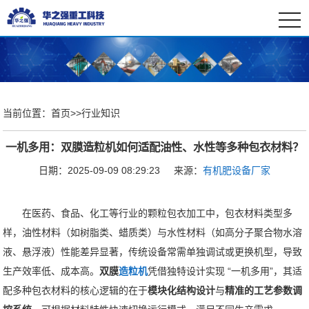
togg
navi
当前位置：
首页
>>
行业知识
一机多用：双膜造粒机如何适配油性、水性等多种包衣材料？
日期：2025-09-09 08:29:23
来源：
有机肥设备厂家
在医药、食品、化工等行业的颗粒包衣加工中，包衣材料类型多
样，油性材料（如树脂类、蜡质类）与水性材料（如高分子聚合物水溶
液、悬浮液）性能差异显著，传统设备常需单独调试或更换机型，导致
生产效率低、成本高。
双膜
造粒机
凭借独特设计实现 “一机多用”，其适
配多种包衣材料的核心逻辑的在于
模块化结构设计
与
精准的工艺参数调