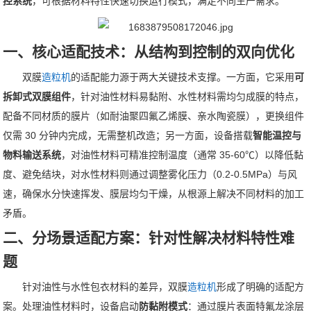
控系统
，可根据材料特性快速切换运行模式，满足不同生产需求。
一、核心适配技术：从结构到控制的双向优化
双膜
造粒机
的适配能力源于两大关键技术支撑。一方面，它采用
可
拆卸式双膜组件
，针对油性材料易黏附、水性材料需均匀成膜的特点，
配备不同材质的膜片（如耐油聚四氟乙烯膜、亲水陶瓷膜），更换组件
仅需 30 分钟内完成，无需整机改造；另一方面，设备搭载
智能温控与
物料输送系统
，对油性材料可精准控制温度（通常 35-60℃）以降低黏
度、避免结块，对水性材料则通过调整雾化压力（0.2-0.5MPa）与风
速，确保水分快速挥发、膜层均匀干燥，从根源上解决不同材料的加工
矛盾。
二、分场景适配方案：针对性解决材料特性难
题
针对油性与水性包衣材料的差异，双膜
造粒机
形成了明确的适配方
案。处理油性材料时，设备启动
防黏附模式
：通过膜片表面特氟龙涂层