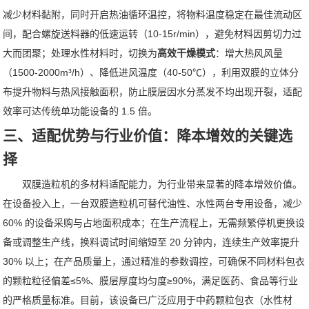
减少材料黏附，同时开启热油循环温控，将物料温度稳定在最佳流动区
间，配合螺旋送料器的低速运转（10-15r/min），避免材料因剪切力过
大而团聚；处理水性材料时，切换为
高效干燥模式
：增大热风风量
（1500-2000m³/h）、降低进风温度（40-50℃），利用双膜的立体分
布提升物料与热风接触面积，防止膜层因水分蒸发不均出现开裂，适配
效率可达传统单功能设备的 1.5 倍。
三、适配优势与行业价值：降本增效的关键选
择
双膜造粒机的多材料适配能力，为行业带来显著的降本增效价值。
在设备投入上，一台双膜造粒机可替代油性、水性两台专用设备，减少
60% 的设备采购与占地面积成本；在生产流程上，无需频繁停机更换设
备或调整生产线，换料调试时间缩短至 20 分钟内，连续生产效率提升
30% 以上；在产品质量上，通过精准的参数调控，可确保不同材料包衣
的颗粒粒径偏差≤5%、膜层厚度均匀度≥90%，满足医药、食品等行业
的严格质量标准。目前，该设备已广泛应用于中药颗粒包衣（水性材