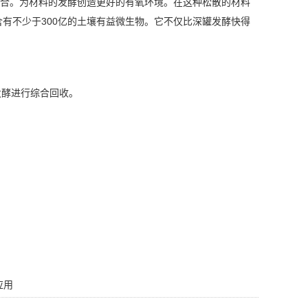
混合。为材料的发酵创造更好的有氧环境。在这种松散的材料
将含有不少于300亿的土壤有益微生物。它不仅比深罐发酵快得
发酵进行综合回收。
应用