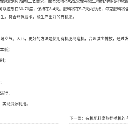
粪便成肥的机理和工艺要求，能有效地将粘性粪便与微生物制剂和秸秆粉
以控制在60-70度，保持在3-4天。肥料将在5-7天内形成，每克肥料
产生。符合环保要求，能生产出好的有机肥。
环境空气。因此，更好的方法是使用有机肥制造机，合理减少排放，通过
成本低；
控制；
长；
常运行；
工，实现资源利用。
下一篇：
有机肥料腐熟翻抛机的