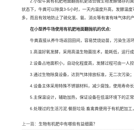
2.小型牛粪有机肥地面翻抛机更适合微生物发酵储存的
状态下，牛粪可以除臭3-5小时，一天内温度升高，发酵温度可
多，而且有效地防止了硫化氢、氨、消炎等有害有味气体的
在小型养牛场使用有机肥地面翻抛机的优点:
牛粪直接从养牛场返回田间，容易焚烧幼苗，污染生活
1.高温好氧发酵，采用高温生物菌技术，能耗低，运行
2.设备占地面积小，自动化程度高，发酵过程可由一人
3.通过生物除臭设备，达到气体排放标准，无二次污染；
4.设备主体采用特殊不锈钢材料，减少腐蚀，使用寿命
5.主保温设计，辅助加热，保证设备在低温环境下的正
6.处理过的生活污泥.餐厨垃圾.畜禽粪便用于有机肥加
上一篇：
生物有机肥中有哪些有益细菌？