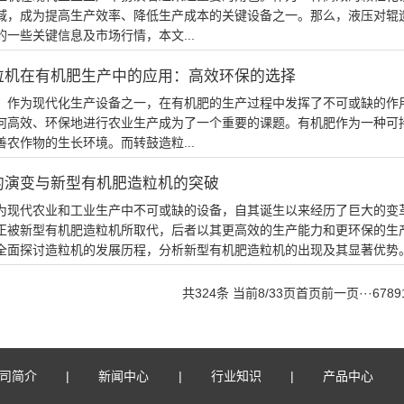
域，成为提高生产效率、降低生产成本的关键设备之一。那么，液压对辊
的一些关键信息及市场行情，本文...
粒机在有机肥生产中的应用：高效环保的选择
，作为现代化生产设备之一，在有机肥的生产过程中发挥了不可或缺的作
何高效、环保地进行农业生产成为了一个重要的课题。有机肥作为一种可
善农作物的生长环境。而转鼓造粒...
的演变与新型有机肥造粒机的突破
为现代农业和工业生产中不可或缺的设备，自其诞生以来经历了巨大的变
正被新型有机肥造粒机所取代，后者以其更高效的生产能力和更环保的生
全面探讨造粒机的发展历程，分析新型有机肥造粒机的出现及其显著优势。一
共324条 当前8/33页
首页
前一页
···
6
7
8
9
司简介
新闻中心
行业知识
产品中心