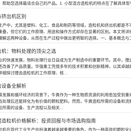
，帮助您选择最适合自己的产品。1. 小型混合造粒机的特点在了解具体型号
与挤出机区别
生产中，尤其是塑料、化工、食品和制药等领域，造粒机和挤出机都是不
重叠，但它们的工作原理、用途和操作方式却存在显著的区别。本文将详
理解这两种设备，从而在生产过程中做出更明智的选择。一、基本概念与工作
粒机：物料处理的顶尖之选
业的快速发展，物料处理行业日益成为生产制造中的重要环节。其中，搅
还改善了产品质量。华强重工凭借多年的技术积累和创新精神，以其卓越
详细探讨搅齿造粒机的工作原理、核...
粒设备全解析
续发展和循环经济的背景下，牛粪作为一种生物质资源的利用愈加受到重
当处理后还能转化为有价值的颗粒肥料。然而，牛粪造粒所需的设备和流
粒所需的设备、生产流程以及相关...
辊造粒机价格解析：投资回报与市场选购指南
粒机在现代工业生产中扮演着越来越重要的角色。作为一种高效的颗粒化