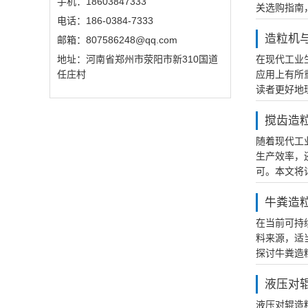
手机：18603847333
关选购指南
电话：186-0384-7333
造粒机
邮箱：807586248@qq.com‬
地址：河南省郑州市荥阳市新310国道
在现代工业
任庄村
应用上有所
读者更好地
搅齿造
随着现代工
生产效率，
可。本文将
牛粪造
在当前可持
料来源，适
探讨牛粪造
液压对
液压对辊造